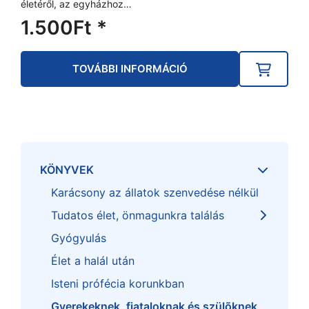
életéről, az egyházhoz…
1.500
Ft
*
TOVÁBBI INFORMÁCIÓ
KÖNYVEK
Karácsony az állatok szenvedése nélkül
Tudatos élet, önmagunkra találás
Gyógyulás
Élet a halál után
Isteni prófécia korunkban
Gyerekeknek, fiataloknak és szülõknek