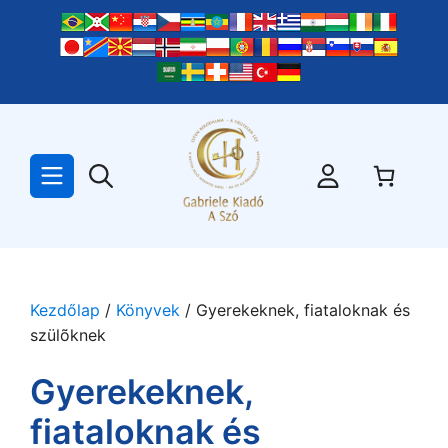
Kilépés
a
tartalomba
Kezdőlap
/
Könyvek
/ Gyerekeknek, fiataloknak és
szülõknek
Gyerekeknek,
fiataloknak és