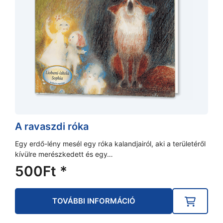
A ravaszdi róka
Egy erdő-lény mesél egy róka kalandjairól, aki a területéről
kívülre merészkedett és egy…
500
Ft
*
TOVÁBBI INFORMÁCIÓ