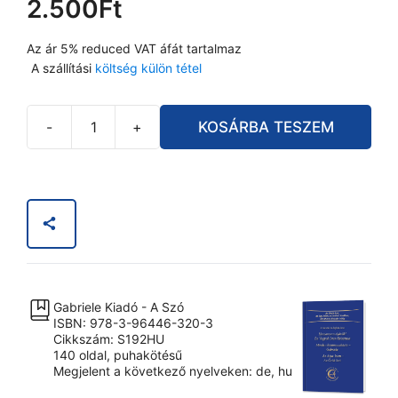
2.500
Ft
Az ár 5% reduced VAT áfát tartalmaz
A szállítási
költség külön tétel
-
+
KOSÁRBA TESZEM
Trilógia:
Hamarosan
eljövök!
Én
Vagyok
Isten
Krisztusa
&
Gabriele Kiadó - A Szó
Minden
ISBN: 978-3-96446-320-3
kommunikáció
Cikkszám: S192HU
140 oldal, puhakötésű
-
Megjelent a következő nyelveken: de, hu
Gabriele