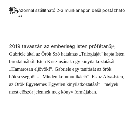
&
az
Azonnal szállítható 2-3 munkanapon belül postázható
Atya-
**
Isten
-
Az
2019 tavaszán az emberiség Isten prófétan
ője,
Örök
Gabriele által az Örök Szó hatalmas „Trilógiáját” kapta Isten
Szó
birodalmából. Isten Krisztusának egy kinyilatkoztatását –
mennyiség
„Hamarosan eljövök!”. Gabriele egy tanítását az örök
bölcsességb
ől – „Minden kommunikáció”. És az Atya-Isten,
az Örök Egyetemes-Egyetlen kinyilatkoztatását – melyek
most el
őször jelennek meg könyv formájában.