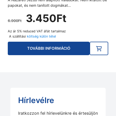
papokat, és nem tanított dogmákat…
Original
Current
3.450
Ft
price
price
6.900
Ft
was:
is:
Az ár 5% reduced VAT áfát tartalmaz
6.900Ft.
3.450Ft.
A szállítási
költség külön tétel
TOVÁBBI INFORMÁCIÓ
Hírlevélre
Iratkozzon fel hírlevelünkre és értesüljön