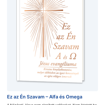
Ez az Én Szavam – Alfa és Omega
A Názáreti Jézus nem alapított vallásokat. Nem iktatott be