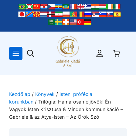
Kilépés
a
tartalomba
Kezdőlap
/
Könyvek
/
Isteni prófécia
korunkban
/ Trilógia: Hamarosan eljövök! Én
Vagyok Isten Krisztusa & Minden kommunikáció –
Gabriele & az Atya-Isten – Az Örök Szó