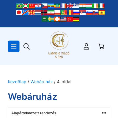
Kilépés
a
tartalomba
Kezdőlap
/
Webáruház
/ 4. oldal
Webáruház