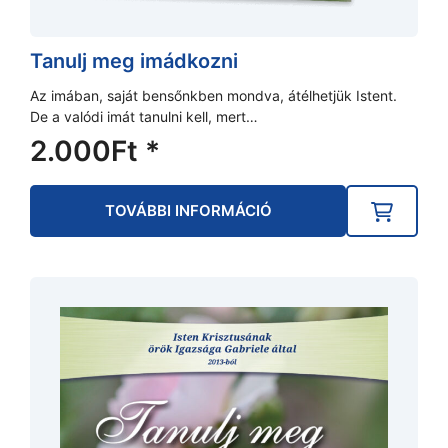
Tanulj meg imádkozni
Az imában, saját bensőnkben mondva, átélhetjük Istent.
De a valódi imát tanulni kell, mert…
2.000
Ft
*
TOVÁBBI INFORMÁCIÓ