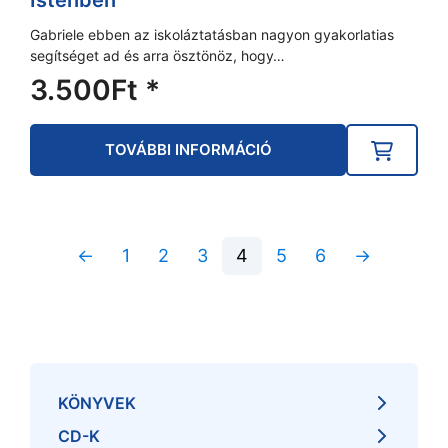
Istenben
Gabriele ebben az iskoláztatásban nagyon gyakorlatias
segítséget ad és arra ösztönöz, hogy…
3.500
Ft
*
TOVÁBBI INFORMÁCIÓ
←
1
2
3
4
5
6
→
KÖNYVEK
CD-K