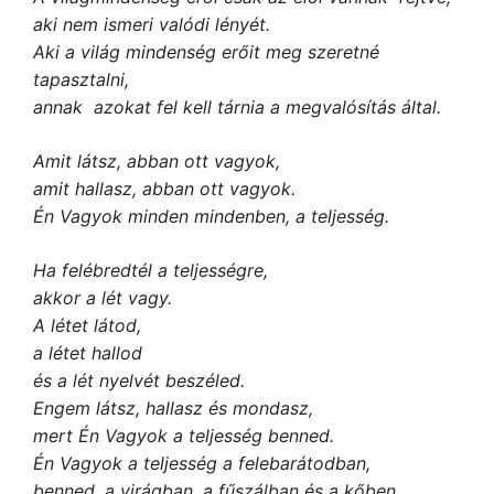
aki nem ismeri valódi lényét.
Aki a világ mindenség erőit meg szeretné
tapasztalni,
annak azokat fel kell tárnia a megvalósítás által.
A
mit látsz, abban ott vagyok,
amit hallasz, abban ott vagyok.
Én Vagyok minden mindenben, a teljesség.
Ha felébredtél a teljességre,
akkor a lét vagy.
A létet látod,
a létet hallod
és a lét nyelvét beszéled.
Engem látsz, hallasz és mondasz,
mert Én Vagyok a teljesség benned.
Én Vagyok a teljesség a felebarátodban,
benned,
a virágban, a fűszálban és a kőben.