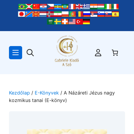
Kilépés
a
tartalomba
Kezdőlap
/
E-Könyvek
/ A Názáreti Jézus nagy
kozmikus tanai (E-könyv)