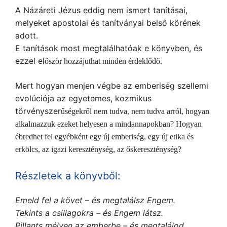
A Názáreti Jézus eddig nem ismert tanításai,
melyeket apostolai és tanítványai belső körének
adott.
E tanítások most megtalálhatóak e könyvben, és
ezzel el
őször hozzájuthat minden érdeklődő.
Mert hogyan menjen végbe az emberiség szellemi
evolúciója az egyetemes, kozmikus
törvényszer
űségekről nem tudva, nem tudva arról, hogyan
alkalmazzuk ezeket helyesen a mindannapokban? Hogyan
ébredhet fel egyébként egy új emberiség, egy új etika és
erkölcs, az igazi kereszténység, az őskereszténység?
Részletek a könyvből:
Emeld fel a követ – és megtalálsz Engem.
Tekints a csillagokra – és Engem látsz.
Pillants mélyen az emberbe – és megtalálod