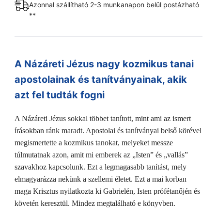
Azonnal szállítható 2-3 munkanapon belül postázható
**
A Názáreti Jézus nagy kozmikus tanai
apostolainak és tanítványainak, akik
azt fel tudták fogni
A Názáreti Jézus sokkal többet tanított, mint ami az ismert
írásokban ránk maradt. Apostolai és tanítványai bels
ő körével
megismertette a kozmikus tanokat, melyeket messze
túlmutatnak azon, amit mi emberek az „Isten” és „vallás”
szavakhoz kapcsolunk. Ezt a legmagasabb tanítást, mely
elmagyarázza nekünk a szellemi életet. Ezt a mai korban
maga Krisztus nyilatkozta ki Gabrielén, Isten prófétanőjén és
követén keresztül. Mindez megtalálható e könyvben.