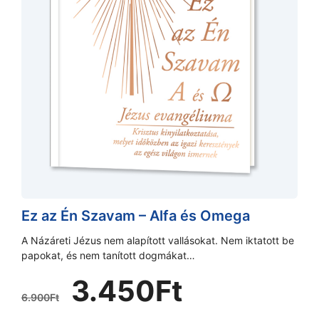
Ez az Én Szavam – Alfa és Omega
A Názáreti Jézus nem alapított vallásokat. Nem iktatott be
papokat, és nem tanított dogmákat…
Original
Current
3.450
Ft
price
price
6.900
Ft