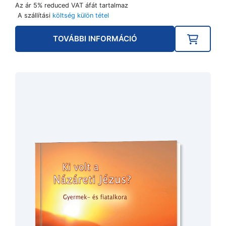
was:
is:
Az ár 5% reduced VAT áfát tartalmaz
6.900Ft.
3.450Ft.
A szállítási
költség külön tétel
TOVÁBBI INFORMÁCIÓ