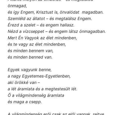
önmagad,
és így Engem, Krisztust is, önvalódat magadban.
Szemléld az állatot – és megtalálsz Engem.
Érezd a szelet – és engem hallasz.
Nézd a vízcseppet –
és engem látsz
önmagadban.
Mert Én Vagyok az élet mindenben,
és te vagy az élet mindenben,
és minden bennem van,
és minden benned van.
Egyek vagyunk benne,
a nagy Egyetemes-Egyetlenben,
aki örökké van –
a lét áramlata és
a megtestesült lét.
Ő a világmindenség áramlata
és maga a csepp.
A
világmindenség erői csak az elől vannak rejtve,