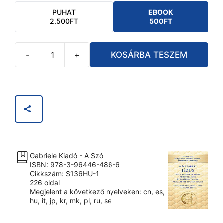
PUHAT
EBOOK
2.500
FT
500
FT
-
+
KOSÁRBA TESZEM
A
Názáreti
Jézus
nagy
kozmikus
tanai
(E-
könyv)
Gabriele Kiadó - A Szó
[Digital]
ISBN: 978-3-96446-486-6
mennyiség
Cikkszám: S136HU-1
226 oldal
Megjelent a következő nyelveken: cn, es,
hu, it, jp, kr, mk, pl, ru, se